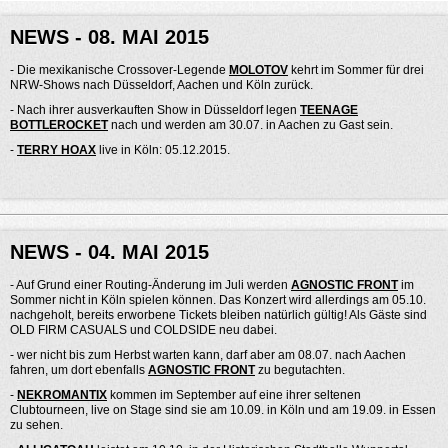
NEWS - 08. MAI 2015
- Die mexikanische Crossover-Legende
MOLOTOV
kehrt im Sommer für drei
NRW-Shows nach Düsseldorf, Aachen und Köln zurück.
- Nach ihrer ausverkauften Show in Düsseldorf legen
TEENAGE
BOTTLEROCKET
nach und werden am 30.07. in Aachen zu Gast sein.
-
TERRY HOAX
live in Köln: 05.12.2015.
NEWS - 04. MAI 2015
- Auf Grund einer Routing-Änderung im Juli werden
AGNOSTIC FRONT
im
Sommer nicht in Köln spielen können. Das Konzert wird allerdings am 05.10.
nachgeholt, bereits erworbene Tickets bleiben natürlich gültig! Als Gäste sind
OLD FIRM CASUALS und COLDSIDE neu dabei.
- wer nicht bis zum Herbst warten kann, darf aber am 08.07. nach Aachen
fahren, um dort ebenfalls
AGNOSTIC FRONT
zu begutachten.
-
NEKROMANTIX
kommen im September auf eine ihrer seltenen
Clubtourneen, live on Stage sind sie am 10.09. in Köln und am 19.09. in Essen
zu sehen.