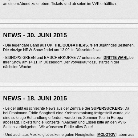
an einem Abend zu erleben. Tickets sind ab sofort im VVK erhältlich.
NEWS - 30. JUNI 2015
- Die legendäre Band aus UK,
THE GODFATHERS
, feiert 30jähriges Bestehen.
Die einzige NRW-Show findet am 13.09. in Düsseldorf statt.
- BISHOPS GREEN und EMSCHERKURVE 77 unterstützen
DRITTE WAHL
bei
ihrer Show am 14.11. in Düsseldorf. Der Vorverkauf dazu startet in der
nächsten Woche.
NEWS - 18. JUNI 2015
- Leider gibt es schlechte News aus der Zentrale der
SUPERSUCKERS
: Da
bei Frontmann Eddie Spaghetti eine Krebserkrankung festgestellt wurde, die
eine sofortige Behandlung erfordert, wurde ihre Sommer-Tour in Europa
abgesagt. Tickets für die Konzerte in Aachen und Essen bitte an den VVK-
Stellen zurückgeben. Wir wünschen Eddie alles Gute!
- Und auch aus Mexiko gibt es keine guten Neuigkeiten:
MOLOTOV
haben aus