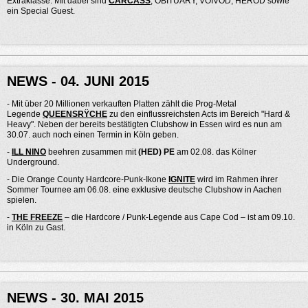
Extraklasse. Mit dabei sind
CARCASS
, OBITUARY, VOIVOD, HEROD sowie
ein Special Guest.
NEWS - 04. JUNI 2015
- Mit über 20 Millionen verkauften Platten zählt die Prog-Metal
Legende
QUEENSRŸCHE
zu den einflussreichsten Acts im Bereich "Hard &
Heavy". Neben der bereits bestätigten Clubshow in Essen wird es nun am
30.07. auch noch einen Termin in Köln geben.
-
ILL NINO
beehren zusammen mit
(HED) PE
am 02.08. das Kölner
Underground.
- Die Orange County Hardcore-Punk-Ikone
IGNITE
wird im Rahmen ihrer
Sommer Tournee am 06.08. eine exklusive deutsche Clubshow in Aachen
spielen.
-
THE FREEZE
– die Hardcore / Punk-Legende aus Cape Cod – ist am 09.10.
in Köln zu Gast.
NEWS - 30. MAI 2015