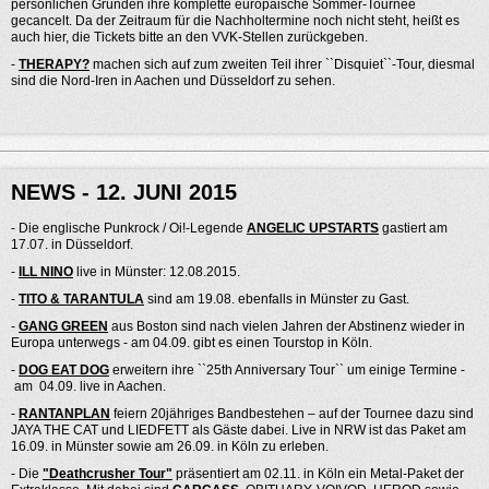
persönlichen Gründen ihre komplette europäische Sommer-Tournee
gecancelt. Da der Zeitraum für die Nachholtermine noch nicht steht, heißt es
auch hier, die Tickets bitte an den VVK-Stellen zurückgeben.
-
THERAPY?
machen sich auf zum zweiten Teil ihrer ``Disquiet``-Tour, diesmal
sind die Nord-Iren in Aachen und Düsseldorf zu sehen.
NEWS - 12. JUNI 2015
- Die englische Punkrock / Oi!-Legende
ANGELIC UPSTARTS
gastiert am
17.07. in Düsseldorf.
-
ILL NINO
live in Münster: 12.08.2015.
-
TITO & TARANTULA
sind am 19.08. ebenfalls in Münster zu Gast.
-
GANG GREEN
aus Boston sind nach vielen Jahren der Abstinenz wieder in
Europa unterwegs - am 04.09. gibt es einen Tourstop in Köln.
-
DOG EAT DOG
erweitern ihre ``25th Anniversary Tour`` um einige Termine -
am 04.09. live in Aachen.
-
RANTANPLAN
feiern 20jähriges Bandbestehen – auf der Tournee dazu sind
JAYA THE CAT und LIEDFETT als Gäste dabei. Live in NRW ist das Paket am
16.09. in Münster sowie am 26.09. in Köln zu erleben.
- Die
"Deathcrusher Tour"
präsentiert am 02.11. in Köln ein Metal-Paket der