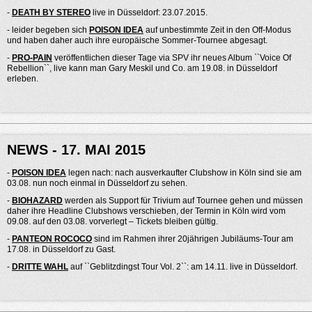
-
DEATH BY STEREO
live in Düsseldorf: 23.07.2015.
- leider begeben sich
POISON IDEA
auf unbestimmte Zeit in den Off-Modus
und haben daher auch ihre europäische Sommer-Tournee abgesagt.
-
PRO-PAIN
veröffentlichen dieser Tage via SPV ihr neues Album ``Voice Of
Rebellion``, live kann man Gary Meskil und Co. am 19.08. in Düsseldorf
erleben.
NEWS - 17. MAI 2015
-
POISON IDEA
legen nach: nach ausverkaufter Clubshow in Köln sind sie am
03.08. nun noch einmal in Düsseldorf zu sehen.
-
BIOHAZARD
werden als Support für Trivium auf Tournee gehen und müssen
daher ihre Headline Clubshows verschieben, der Termin in Köln wird vom
09.08. auf den 03.08. vorverlegt – Tickets bleiben gültig.
-
PANTEON ROCOCO
sind im Rahmen ihrer 20jährigen Jubiläums-Tour am
17.08. in Düsseldorf zu Gast.
-
DRITTE WAHL
auf ``Geblitzdingst Tour Vol. 2``: am 14.11. live in Düsseldorf.