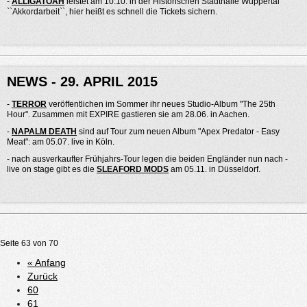
-
ALLIGATOAH
leistet am 10.10. in der Historischen Stadthalle Wuppertal
``Akkordarbeit``, hier heißt es schnell die Tickets sichern.
NEWS - 29. APRIL 2015
-
TERROR
veröffentlichen im Sommer ihr neues Studio-Album "The 25th
Hour". Zusammen mit EXPIRE gastieren sie am 28.06. in Aachen.
-
NAPALM DEATH
sind auf Tour zum neuen Album "Apex Predator - Easy
Meat": am 05.07. live in Köln.
- nach ausverkaufter Frühjahrs-Tour legen die beiden Engländer nun nach -
live on stage gibt es die
SLEAFORD MODS
am 05.11. in Düsseldorf.
Seite 63 von 70
« Anfang
Zurück
60
61