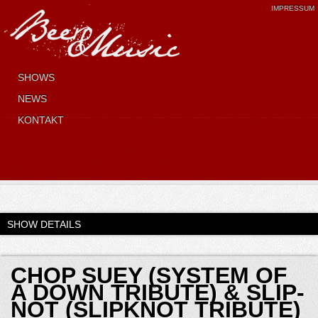
IMPRESSUM
SHOWS
NEWS
KONTAKT
SHOW DETAILS
CHOP SUEY (SYSTEM OF
A DOWN TRIBUTE) & SLIP-
NOT (SLIPKNOT TRIBUTE)